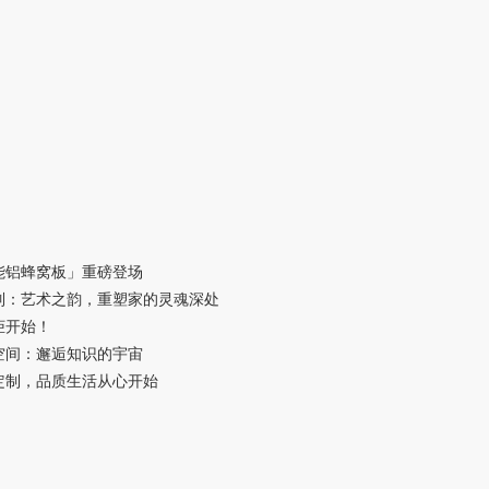
能铝蜂窝板」重磅登场
列：艺术之韵，重塑家的灵魂深处
柜开始！
空间：邂逅知识的宇宙
定制，品质生活从心开始