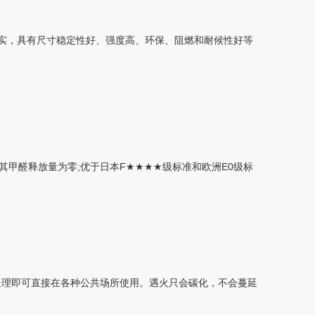
坚实，具有尺寸稳定性好、强度高、环保、阻燃和耐候性好等
甲醛释放量为零;优于日本F★★★★级标准和欧洲E0级标
火处理即可直接在各种公共场所使用。遇火只会碳化，不会蔓延