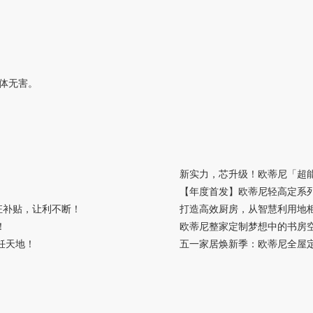
体无害。
新实力，芯升级！欧蒂尼「超
【年度首发】欧蒂尼轻高定系
狂补贴，让利不断！
​打造高效厨房，从智慧利用地
！
欧蒂尼整家定制​梦想中的书房
饪天地！
五一家居焕新季：欧蒂尼全屋