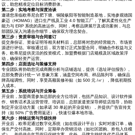
议，助您精准定位目标消费群体。
第二步：实地考察与深度洽谈
邀请您亲临欧蒂尼合肥下塘、铜陵枞阳等智能制造基地，实地参观德国
豪迈（HOMAG）进口生产线及工业 4.0 智能工厂，了解其柔性化生产
能力与 ERP 系统的高效运作。同时，考察品牌展厅及成功案例，与总
部团队深入沟通合作细节，确保双方理念契合。
第三步：资质审核与合同签订
提交身份证、资金证明等相关材料后，总部将对您的经营能力、市场资
源进行评估。审核通过后，双方签订正式加盟合同，明确合作权益与义
务。欧蒂尼提供灵活的投资模式，加盟费根据门店规模及区域政策浮
动，确保轻资产运营。
第四步：店面选址与装修支持
专业团队将协助您完成商圈分析与店铺选址，提供《选址评估报告》。
总部免费设计统一 VI 形象方案，涵盖空间布局、样品陈列等，确保品
牌高端调性。同时，享受高额装修补贴（如 500 元 /㎡），降低初期投
入成本。
第五步：系统培训与开业筹备
开业前，加盟商需参加总部的全方位培训，包括产品知识、设计软件操
作、销售话术及运营管理。培训后，总部派遣资深导师驻店指导，协助
制定开业活动方案（如承诺 30 单起的开业促销），并提供广告宣传支
持（如 50% 广告费用返还），快速引爆本地市场。
第六步：持续运营与升级扶持
开业后，欧蒂尼通过数字化系统（如在线设计平台）实时对接订单，确
保生产交付高效。同时，定期举办营销活动（如社区团购、拎包入住模
式），并提供全年节假日促销方案。此外，品牌方持续迭代产品体系