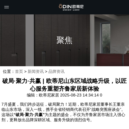

聚焦
位置：
首页
>
新闻资讯
>
品牌资讯
破局·聚力·共赢 | 欧蒂尼山东区域战略升级，以匠
心服务重塑齐鲁家居新体验
编辑：欧蒂尼家居
2025-08-23 14:34:14
0
7月盛夏，我们跨步远征，破局聚力！近期，欧蒂尼家居董事长王董亲
临山东市场，深入一线，携手全省经销商代表召开“战略突围座谈会”。
这场以
“破局·聚力·共赢”
为主题的盛会，不仅为齐鲁家居市场注入强心
剂，更释放出品牌深耕区域、服务升级的强烈信号。