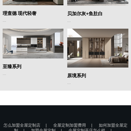
理查德 现代轻奢
贝加尔灰+鱼肚白
...
...
至臻系列
...
原境系列
...
怎么加盟全屋定制店
|
全屋定制加盟费用
|
如何加盟全屋定
制
|
加盟全屋定制
|
全屋定制开店怎么样
|