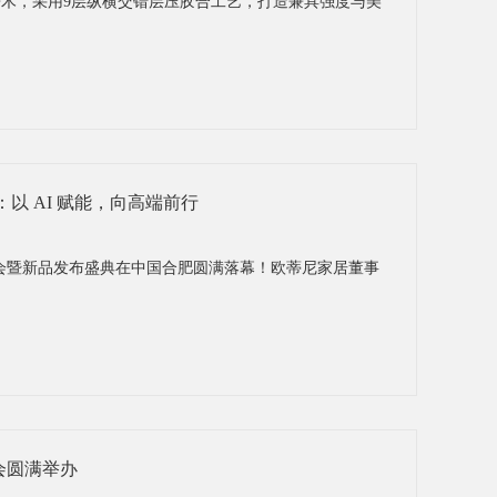
桉木，采用9层纵横交错层压胶合工艺，打造兼具强度与美
以 AI 赋能，向高端前行
商峰会暨新品发布盛典在中国合肥圆满落幕！欧蒂尼家居董事
会圆满举办