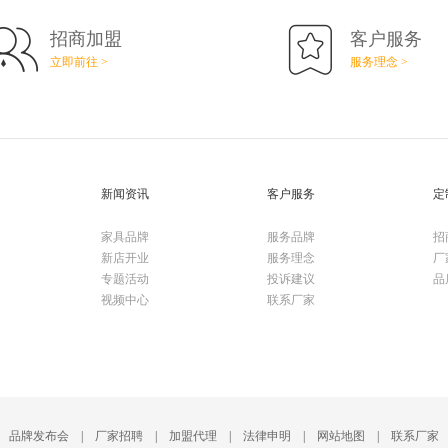
招商加盟
客户服务
立即前往 >
服务理念 >
新闻资讯
客户服务
定
家具品牌
服务品牌
招
新店开业
服务理念
厂
专题活动
投诉建议
品
视频中心
联系厂家
品牌发布会
|
厂家招聘
|
加盟代理
|
法律申明
|
网站地图
|
联系厂家