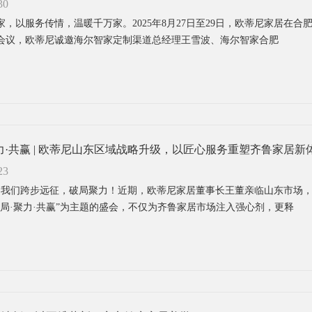
30
家，以服务传情，温暖千万家。2025年8月27日至29日，欧蒂尼家居在
会议，欧蒂尼诚邀海尔智家定制渠道总经理王雪波、海尔智家合肥
力·共赢 | 欧蒂尼山东区域战略升级，以匠心服务重塑齐鲁家居新
23
，我们跨步远征，破局聚力！近期，欧蒂尼家居董事长王董亲临山东市场，
破局·聚力·共赢”为主题的盛会，不仅为齐鲁家居市场注入强心剂，更释