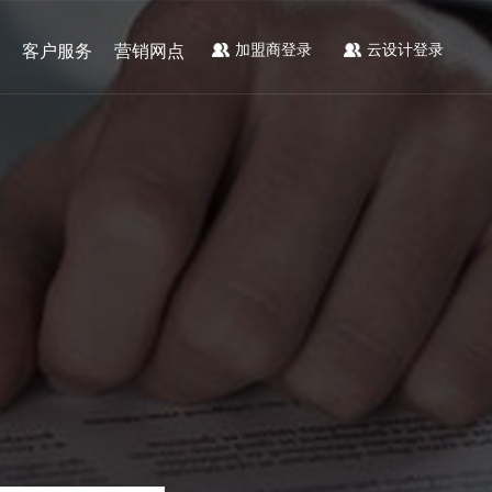
客户服务
营销网点
加盟商登录
云设计登录