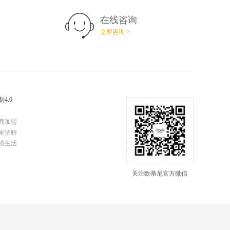
在线咨询
立即咨询 >
制4.0
商加盟
家招聘
质生活
关注欧蒂尼官方微信