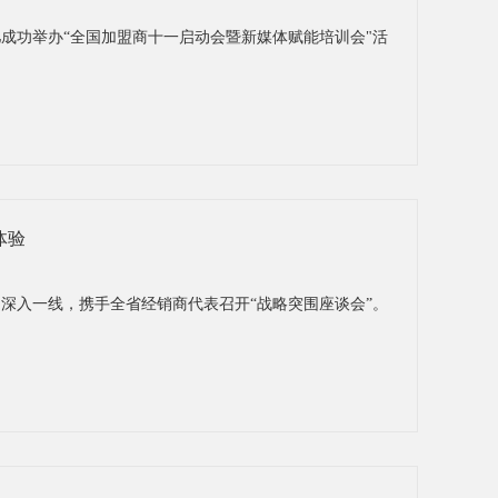
合肥成功举办“全国加盟商十一启动会暨新媒体赋能培训会"活
体验
深入一线，携手全省经销商代表召开“战略突围座谈会”。