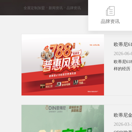
>
>
全屋定制加盟
新闻资讯
品牌资讯
品牌资讯
欧蒂尼6
2026-06-
欧蒂尼6
样的经历
欧蒂尼金
2026-03-