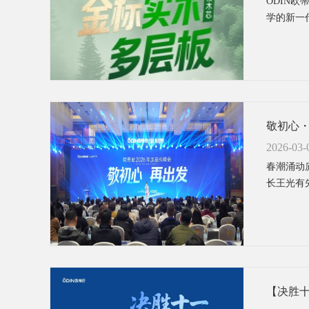
ODIN
学的新一
敬初心・
2026-03-
春潮涌动
长王光有
【决胜