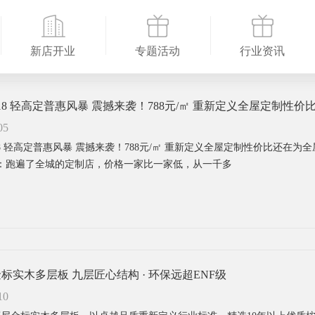
新店开业
专题活动
行业资讯
18 轻高定普惠风暴 震撼来袭！788元/㎡ 重新定义全屋定制性价
05
18 轻高定普惠风暴 震撼来袭！788元/㎡ 重新定义全屋定制性价比还
：跑遍了全城的定制店，价格一家比一家低，从一千多
标实木多层板 九层匠心结构 · 环保远超ENF级
10