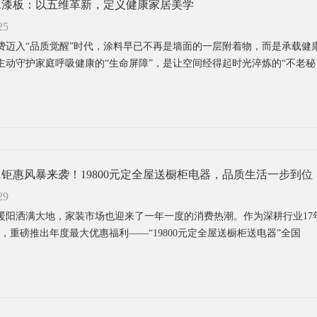
水漆板：以五维革新，定义健康家居美学
25
费迈入“品质觉醒”时代，涂料早已不再是墙面的一层附着物，而是承载健
主动守护家庭呼吸健康的“生命屏障”，是让空间经得起时光淬炼的“不老秘
1钜惠风暴来袭！19800元定全屋送橱柜电器，品质生活一步到位
29
暖阳洒满大地，家装市场也迎来了一年一度的消费热潮。作为深耕行业17
心，重磅推出年度最大优惠福利——“19800元定全屋送橱柜送电器”全国