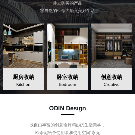
并去购买的产品
将自然的生命力融入美好生活
厨房收纳
卧室收纳
创意收纳
厨房收纳
卧室收纳
创意收纳
Kitchen
Bedroom
Creative
ODIN Design
以自由丰富的创意诠释精妙的生活美学，
欧蒂尼给予使用者和使用空间“永无