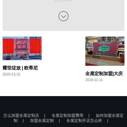

耀世绽放 | 欧蒂尼
全屋定制加盟|大庆
2020-12-31
秦皇岛旗舰店盛大
2019-11-11
欧蒂尼全屋定制专
开业！
卖店盛大开业！
怎么加盟全屋定制店
|
全屋定制加盟费用
|
如何加盟全屋定
制
|
加盟全屋定制
|
全屋定制开店怎么样
|