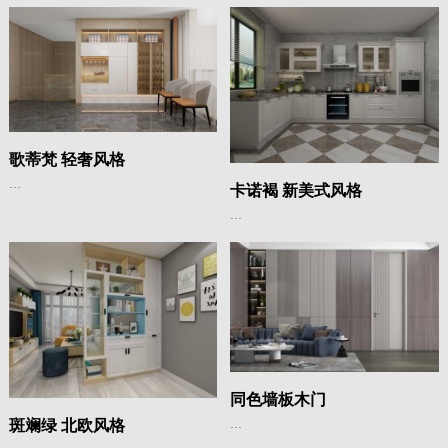
歌蒂梵 轻奢风格
...
卡诺褐 新美式风格
...
同色墙板木门
...
斑斓绿 北欧风格