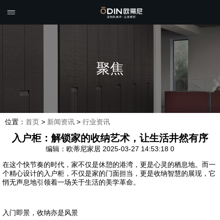

聚焦
位置：
首页
>
新闻资讯
>
行业资讯
入户柜：解锁家的收纳艺术，让生活井然有序
编辑：欧蒂尼家居
2025-03-27 14:53:18
0
在这个快节奏的时代，家不仅是休憩的港湾，更是心灵的栖息地。而一
个精心设计的入户柜，不仅是家的门面担当，更是收纳智慧的展现，它
悄无声息地引领着一场关于生活的美学革命。
入门即景，收纳亦是风景