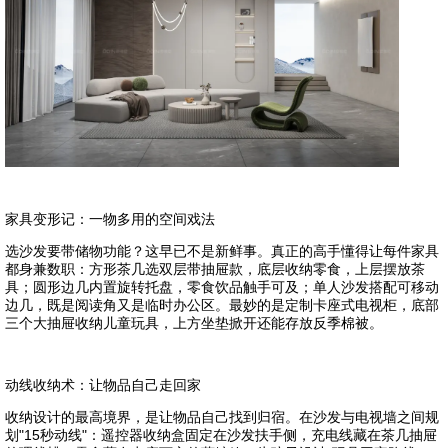
家具变形记：一物多用的空间戏法
选沙发要带储物功能？这早已不是新鲜事。真正的高手懂得让每件家具
都身兼数职：方形茶几选双层带抽屉款，底层收纳零食，上层摆放茶
具；圆形边几内置旋转托盘，零食饮品触手可及；单人沙发搭配可移动
边几，既是阅读角又是临时办公区。最妙的是定制卡座式电视柜，底部
三个大抽屉收纳儿童玩具，上方坐垫掀开还能存放反季棉被。
动线收纳术：让物品自己走回家
收纳设计的最高境界，是让物品自己找到归宿。在沙发与电视墙之间规
划"15秒动线"：遥控器收纳盒固定在沙发扶手侧，充电线藏在茶几抽屉