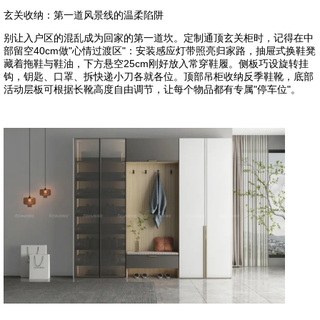
玄关收纳：第一道风景线的温柔陷阱
别让入户区的混乱成为回家的第一道坎。定制通顶玄关柜时，记得在中
部留空40cm做"心情过渡区"：安装感应灯带照亮归家路，抽屉式换鞋凳
藏着拖鞋与鞋油，下方悬空25cm刚好放入常穿鞋履。侧板巧设旋转挂
钩，钥匙、口罩、拆快递小刀各就各位。顶部吊柜收纳反季鞋靴，底部
活动层板可根据长靴高度自由调节，让每个物品都有专属"停车位"。