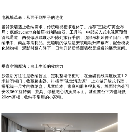
电视墙革命：从面子到里子的进化
当背景墙遇上收纳需求，传统电视柜该退休了。推荐"三段式"黄金布
局：底部35cm地台抽屉收纳路由器、工具箱；中部嵌入式电视区预留
管线通道，两侧做玻璃展示柜陈列旅行手信；顶部吊柜延伸至阳台，收
纳纸巾、药品等消耗品。更聪明的做法是安装电动升降幕布，配合模块
化储物柜，观影时幕布降下，日常升起后整面墙都是通透的展示空间。
垂直空间魔法：向上生长的收纳力
沙发后方往往是收纳盲区，定制整墙书柜时，在坐姿视线高度设置1.2
米封闭柜门，收藏路由器、排插等"视觉污染源"；上方做开放式书架，
搭配统一尺寸的收纳盒，儿童绘本、家庭相册各得其所。墙面转角处可
安装360°旋转架，茶具、绿植随心切换展示面。甚至窗台下方也能做
20cm薄柜，收纳不常用的小家电。