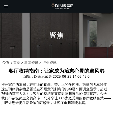

聚焦
位置：
首页
>
新闻资讯
>
行业资讯
客厅收纳指南：让家成为治愈心灵的避风港
编辑：欧蒂尼家居
2025-06-23 14:06:43
0
推开家门的瞬间，鞋柜上的钥匙、茶几上的遥控器、散落的儿童绘本，
这些琐碎的杂物是否总在不经意间刺痛你的神经？据调查显示，超过
76%的都市人认为，客厅的整洁度直接影响归家后的情绪状态。今天，
我们不谈极简主义的高冷，只分享让99%家庭受用的客厅收纳智慧——
用设计思维把生活杂物"藏"起来，让客厅重归温暖本真。