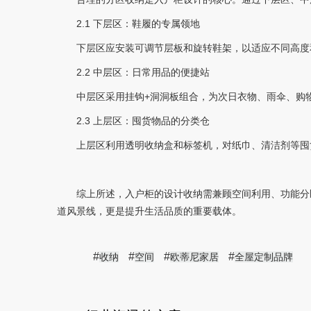
2.1 下层区：鞋履的专属领地
下层区应安装可调节层板和旋转鞋架，以适应不同高度
2.2 中层区：日常用品的便捷站
中层区采用挂钩+洞洞板组合，为次日衣物、雨伞、购
2.3 上层区：囤货物品的分类仓
上层区利用透明收纳盒和标签机，对纸巾、清洁剂等囤
综上所述，入户柜的设计收纳需兼顾空间利用、功能分
道风景线，更是提升生活品质的重要载体。
#
#
#
#
收纳
空间
欧蒂尼家居
全屋定制品牌