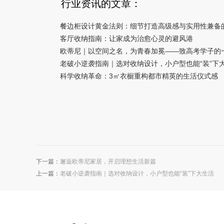
行业资讯的文章：
餐边柜设计黄金法则：细节打造高级感与实用性兼备
客厅收纳指南：让家成为治愈心灵的避风港
欧蒂尼｜以空间之名，为青春加冕——致高考学子的
老破小逆袭指南｜选对收纳设计，小户型也能“装”下
科学收纳革命：3㎡衣橱重构都市精英的生活仪式感
下一篇：
邂逅欧蒂尼家居，开启理想生活新篇
上一篇：
老破小逆袭指南｜选对收纳设计，小户型也能“装”下大生活