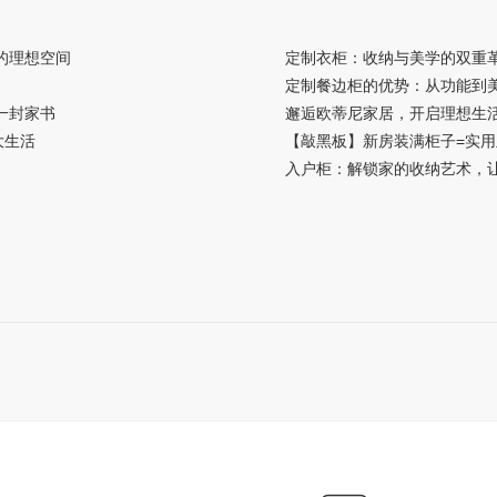
的理想空间
定制衣柜：收纳与美学的双重
定制餐边柜的优势：从功能到
一封家书
邂逅欧蒂尼家居，开启理想生
大生活
【敲黑板】新房装满柜子=实
入户柜：解锁家的收纳艺术，