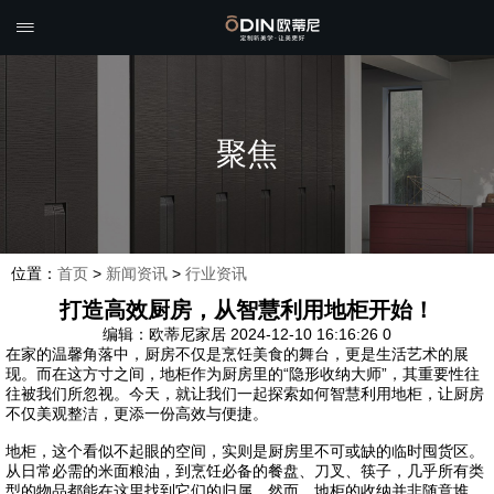

聚焦
位置：
首页
>
新闻资讯
>
行业资讯
​打造高效厨房，从智慧利用地柜开始！
编辑：欧蒂尼家居
2024-12-10 16:16:26
0
在家的温馨角落中，厨房不仅是烹饪美食的舞台，更是生活艺术的展
现。而在这方寸之间，地柜作为厨房里的“隐形收纳大师”，其重要性往
往被我们所忽视。今天，就让我们一起探索如何智慧利用地柜，让厨房
不仅美观整洁，更添一份高效与便捷。
地柜，这个看似不起眼的空间，实则是厨房里不可或缺的临时囤货区。
从日常必需的米面粮油，到烹饪必备的餐盘、刀叉、筷子，几乎所有类
型的物品都能在这里找到它们的归属。然而，地柜的收纳并非随意堆