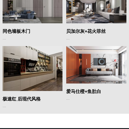
同色墙板木门
贝加尔灰+花火菲丝
...
...
爱马仕橙+鱼肚白
...
极速红 后现代风格
...