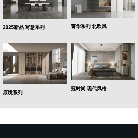
菁华系列 北欧风
2025新品 写意系列
...
...
寇时尚 现代风格
原境系列
...
...