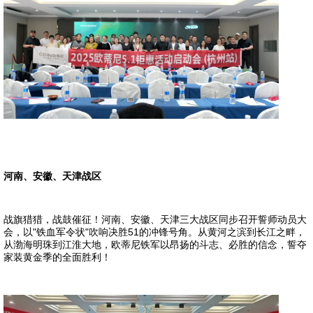
河南、安徽、天津战区
战旗猎猎，战鼓催征！河南、安徽、天津三大战区同步召开誓师动员大
会，以"铁血军令状"吹响决胜51的冲锋号角。从黄河之滨到长江之畔，
从渤海明珠到江淮大地，欧蒂尼铁军以昂扬的斗志、必胜的信念，誓夺
家装黄金季的全面胜利！