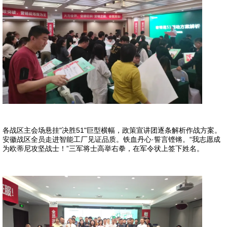
各战区主会场悬挂"决胜51"巨型横幅，政策宣讲团逐条解析作战方案。
安徽战区全员走进智能工厂见证品质。铁血丹心·誓言铿锵。“
我志愿成
为欧蒂尼攻坚战士
！
”三军将士高举右拳，在军令状上签下姓名。