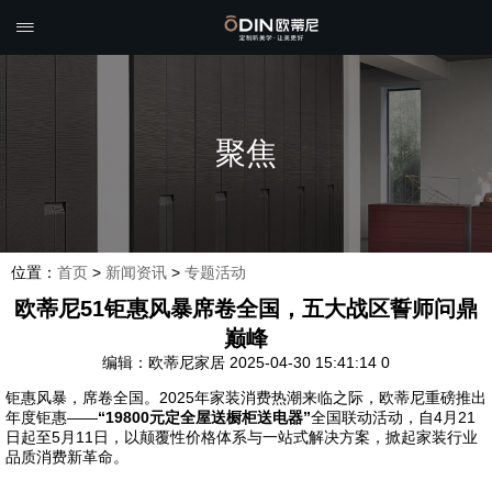

聚焦
位置：
首页
>
新闻资讯
>
专题活动
欧蒂尼51钜惠风暴席卷全国，五大战区誓师问鼎
巅峰
编辑：欧蒂尼家居
2025-04-30 15:41:14
0
钜惠风暴，席卷全国。2025年家装消费热潮来临之际，欧蒂尼重磅推出
年度钜惠——
“19800元定全屋送橱柜送电器”
全国联动活动，自4月21
日起至5月11日，以颠覆性价格体系与一站式解决方案，掀起家装行业
品质消费新革命。