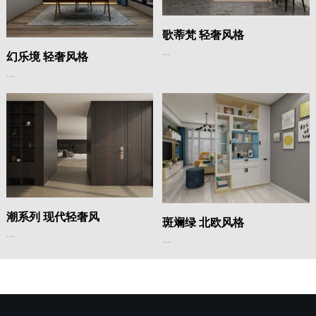
歌蒂梵 轻奢风格
...
幻乐境 轻奢风格
...
潮系列 现代轻奢风
斑斓绿 北欧风格
...
...