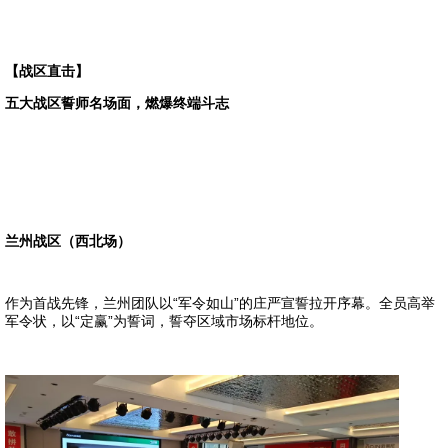
【战区直击】
五大战区誓师名场面，燃爆终端斗志
兰州战区（西北场）
作为首战先锋，兰州团队以“军令如山”的庄严宣誓拉开序幕。全员高举
军令状，以“定赢”为誓词，誓夺区域市场标杆地位。