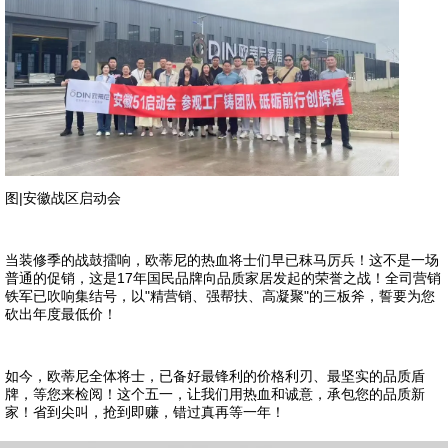
图|安徽战区启动会
当装修季的战鼓擂响，欧蒂尼的热血将士们早已秣马厉兵！这不是一场
普通的促销，这是17年国民品牌向品质家居发起的荣誉之战！全司营销
铁军已吹响集结号，以"精营销、强帮扶、高凝聚"的三板斧，誓要为您
砍出年度最低价！
如今，欧蒂尼全体将士，已备好最锋利的价格利刃、最坚实的品质盾
牌，等您来检阅！这个五一，让我们用热血和诚意，承包您的品质新
家！省到尖叫，抢到即赚，错过真再等一年！