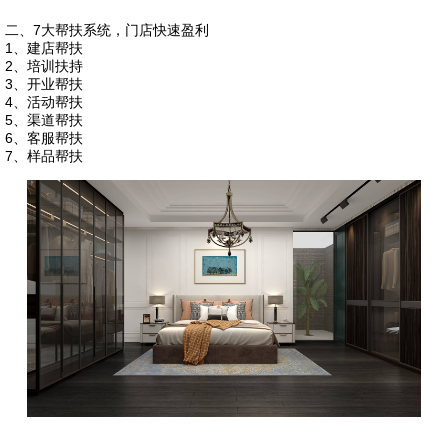
二、7大帮扶系统，门店快速盈利
1、建店帮扶
2、培训扶持
3、开业帮扶
4、活动帮扶
5、渠道帮扶
6、客服帮扶
7、样品帮扶