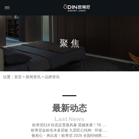

聚 焦
位置：
首页
>
新闻资讯
>
品牌资讯
最新动态
Last News
欧蒂尼618 轻高定普惠风暴 震撼来袭！78......
欧蒂尼金标实木多层板 九层匠心结构 · 环保......
敬初心・再出发！欧蒂尼 2026 全国经销商......