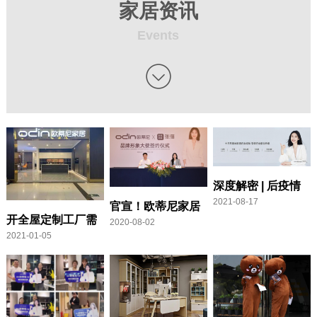
家居资讯
Events

深度解密 | 后疫情
2021-08-17
官宣！欧蒂尼家居
时代，欧蒂尼家居
开全屋定制工厂需
2020-08-02
正式签约张俪为品
逆势而上，再创新
2021-01-05
要什么手续
牌形象大使
篇