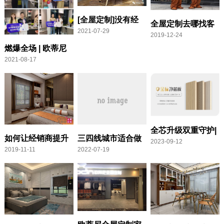
[全屋定制]没有经
全屋定制去哪找客
2021-07-29
验怎么开全屋定制
2019-12-24
户，全屋定制小区
燃爆全场 | 欧蒂尼
加盟店？
跑单技巧，再也不
2021-08-17
618年中大促活动
愁没有客户了！
圆满收官
全芯升级双重守护|
如何让经销商提升
三四线城市适合做
2023-09-12
欧蒂尼『金标净芯
2019-11-11
2022-07-19
门店业绩
什么项目（在四线
板』重磅上市
城市做什么生意好
赚钱）