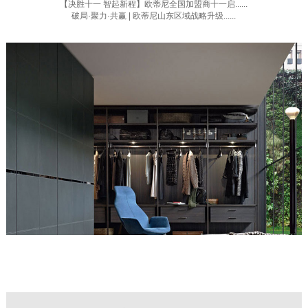
【决胜十一 智起新程】欧蒂尼全国加盟商十一启......
破局·聚力·共赢 | 欧蒂尼山东区域战略升级......
更多家居资讯