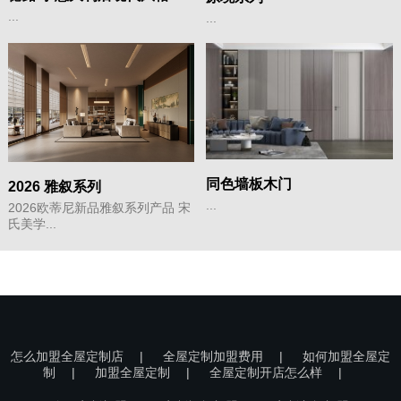
...
...
同色墙板木门
2026 雅叙系列
...
2026欧蒂尼新品雅叙系列产品 宋
氏美学...
怎么加盟全屋定制店
|
全屋定制加盟费用
|
如何加盟全屋定
制
|
加盟全屋定制
|
全屋定制开店怎么样
|