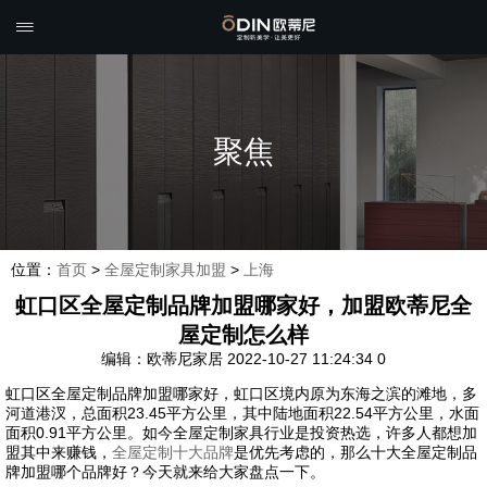

聚焦
位置：
首页
>
全屋定制家具加盟
>
上海
虹口区全屋定制品牌加盟哪家好，加盟欧蒂尼全
屋定制怎么样
编辑：欧蒂尼家居
2022-10-27 11:24:34
0
虹口区全屋定制品牌加盟哪家好，虹口区境内原为东海之滨的滩地，多
河道港汊，总面积23.45平方公里，其中陆地面积22.54平方公里，水面
面积0.91平方公里。如今全屋定制家具行业是投资热选，许多人都想加
盟其中来赚钱，
全屋定制十大品牌
是优先考虑的，那么十大全屋定制品
牌加盟哪个品牌好？今天就来给大家盘点一下。