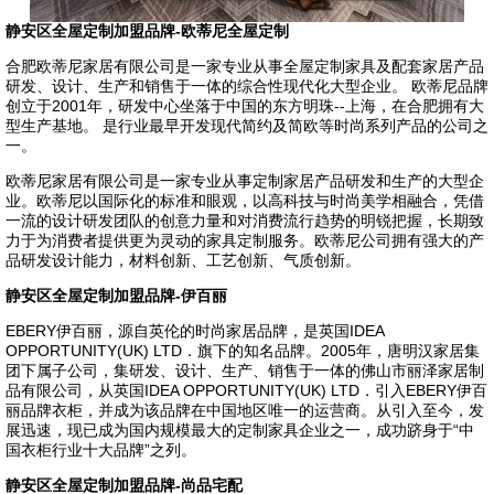
静安区全屋定制加盟品牌-欧蒂尼全屋定制
合肥欧蒂尼家居有限公司是一家专业从事全屋定制家具及配套家居产品
研发、设计、生产和销售于一体的综合性现代化大型企业。 欧蒂尼品牌
创立于2001年，研发中心坐落于中国的东方明珠--上海，在合肥拥有大
型生产基地。 是行业最早开发现代简约及简欧等时尚系列产品的公司之
一。
欧蒂尼家居有限公司是一家专业从事定制家居产品研发和生产的大型企
业。欧蒂尼以国际化的标准和眼观，以高科技与时尚美学相融合，凭借
一流的设计研发团队的创意力量和对消费流行趋势的明锐把握，长期致
力于为消费者提供更为灵动的家具定制服务。欧蒂尼公司拥有强大的产
品研发设计能力，材料创新、工艺创新、气质创新。
静安区全屋定制加盟品牌-伊百丽
EBERY伊百丽，源自英伦的时尚家居品牌，是英国IDEA
OPPORTUNITY(UK) LTD．旗下的知名品牌。2005年，唐明汉家居集
团下属子公司，集研发、设计、生产、销售于一体的佛山市丽泽家居制
品有限公司，从英国IDEA OPPORTUNITY(UK) LTD．引入EBERY伊百
丽品牌衣柜，并成为该品牌在中国地区唯一的运营商。从引入至今，发
展迅速，现已成为国内规模最大的定制家具企业之一，成功跻身于“中
国衣柜行业十大品牌”之列。
静安区全屋定制加盟品牌-尚品宅配