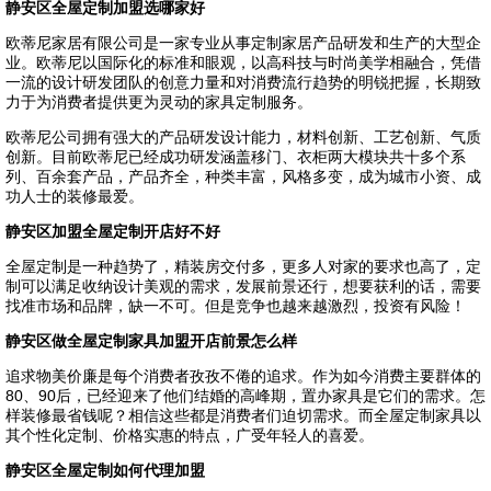
静安区全屋定制加盟选哪家好
欧蒂尼家居有限公司是一家专业从事定制家居产品研发和生产的大型企
业。欧蒂尼以国际化的标准和眼观，以高科技与时尚美学相融合，凭借
一流的设计研发团队的创意力量和对消费流行趋势的明锐把握，长期致
力于为消费者提供更为灵动的家具定制服务。
欧蒂尼公司拥有强大的产品研发设计能力，材料创新、工艺创新、气质
创新。目前欧蒂尼已经成功研发涵盖移门、衣柜两大模块共十多个系
列、百余套产品，产品齐全，种类丰富，风格多变，成为城市小资、成
功人士的装修最爱。
静安区加盟全屋定制开店好不好
全屋定制是一种趋势了，精装房交付多，更多人对家的要求也高了，定
制可以满足收纳设计美观的需求，发展前景还行，想要获利的话，需要
找准市场和品牌，缺一不可。但是竞争也越来越激烈，投资有风险！
静安区做全屋定制家具加盟开店前景怎么样
追求物美价廉是每个消费者孜孜不倦的追求。作为如今消费主要群体的
80、90后，已经迎来了他们结婚的高峰期，置办家具是它们的需求。怎
样装修最省钱呢？相信这些都是消费者们迫切需求。而全屋定制家具以
其个性化定制、价格实惠的特点，广受年轻人的喜爱。
静安区全屋定制如何代理加盟