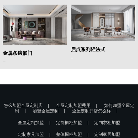
启点系列轻法式
金属条镶嵌门
...
...
怎么加盟全屋定制店
|
全屋定制加盟费用
|
如何加盟全屋定
制
|
加盟全屋定制
|
全屋定制开店怎么样
|
全屋定制加盟
|
定制橱柜加盟
|
定制衣柜加盟
定制家具加盟
|
整体橱柜加盟
|
定制家居加盟