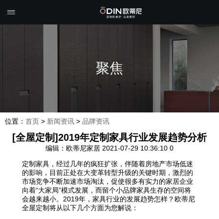

聚焦
位置：
首页
>
新闻资讯
>
品牌资讯
[全屋定制]2019年定制家具行业发展趋势分析
编辑：欧蒂尼家居
2021-07-29 10:36:10
0
定制家具，经过几年的疯狂扩张，伴随着房地产市场低迷
的影响，目前正处在大变革转型升级的关键时期，激烈的
市场竞争不断加速市场淘汰，促使很多有实力的家居企业
向着“大家局”模式发展，而留个小品牌家具生存的空间将
会越来越小。2019年，家具行业的发展趋势怎样？欧蒂尼
全屋定制将从以下几个方面为您解说：