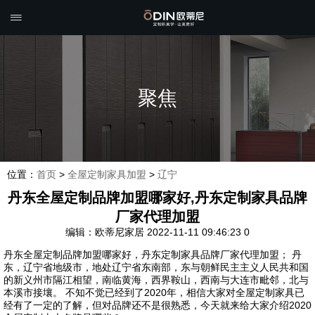

聚焦
位置：
首页
>
全屋定制家具加盟
>
辽宁
丹东全屋定制品牌加盟哪家好,丹东定制家具品牌
厂家代理加盟
编辑：欧蒂尼家居
2022-11-11 09:46:23
0
丹东全屋定制品牌加盟哪家好，丹东定制家具品牌厂家代理加盟； 丹
东，辽宁省地级市，地处辽宁省东南部，东与朝鲜民主主义人民共和国
的新义州市隔江相望，南临黄海，西界鞍山，西南与大连市毗邻，北与
本溪市接壤。 不知不觉已经到了2020年，相信大家对全屋定制家具已
经有了一定的了解，但对品牌还不是很熟悉，今天就来给大家介绍2020