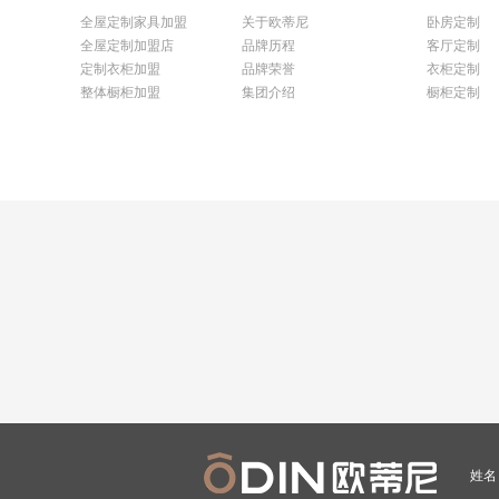
全屋定制家具加盟
关于欧蒂尼
卧房定制
全屋定制加盟店
品牌历程
客厅定制
定制衣柜加盟
品牌荣誉
衣柜定制
整体橱柜加盟
集团介绍
橱柜定制
<
姓名