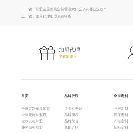
下一篇：
加盟全屋整装定制需注意什么？有哪些流程？
上一篇：
家具代理加盟免费铺货
加盟代理
了解加盟 >
首页
品牌代理
全屋定制
全屋定制家具加盟
关于欧蒂尼
卧房定制
全屋定制加盟店
品牌历程
客厅定制
定制衣柜加盟
品牌荣誉
衣柜定制
整体橱柜加盟
集团介绍
橱柜定制