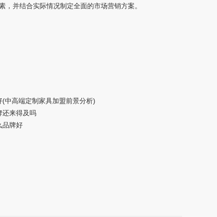
素，并结合实际情况制定全面的市场营销方案。
(中高端定制家具加盟前景分析)
牌还来得及吗
么品牌好