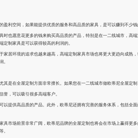
的盈利空间，如果能提供优质的服务和高品质的家具，是可以赚到不少钱
具时也愿意花更多的钱来购买高品质的产品，特别是在一二线城市，高端
端定制家具是可以获得较高的利润的。
于家居环境的追求也越来越高，高端定制家具市场也将更大更趋向成熟，
润。
尤其是在全屋定制方面非常擅长。如果您在一二线城市做欧蒂尼全屋定制
信誉，可以吸引很多高端客户。
可以提供高品质的产品。此外，欧蒂尼还拥有完善的服务体系，包括全面
家具市场前景非常广阔，欧蒂尼品牌的全屋定制也将会在市场上赢得更多
等。